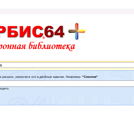
к указано, заключите его в двойные кавычки. Например:
"Соколов"
водить