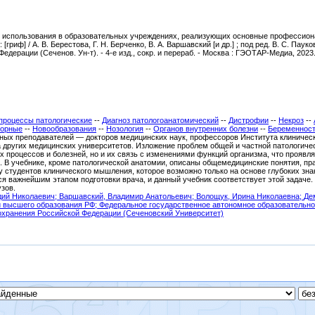
я использования в образовательных учреждениях, реализующих основные профессио
гриф] / А. В. Берестова, Г. Н. Берченко, В. А. Варшавский [и др.] ; под ред. В. С. Па
ерации (Сеченов. Ун-т). - 4-е изд., сокр. и перераб. - Москва : ГЭОТАР-Медиа, 2023. - 8
процессы патологические
--
Диагноз патологоанатомический
--
Дистрофии
--
Некроз
--
торные
--
Новообразования
--
Нозология
--
Органов внутренних болезни
--
Беременност
тных преподавателей — докторов медицинских наук, профессоров Института клиниче
а других медицинских университетов. Изложение проблем общей и частной патологиче
 процессов и болезней, но и их связь с изменениями функций организма, что проявл
. В учебнике, кроме патологической анатомии, описаны общемедицинские понятия, пра
 у студентов клинического мышления, которое возможно только на основе глубоких зн
ся важнейшим этапом подготовки врача, и данный учебник соответствует этой задаче.
зов.
дий Николаевич;
Варшавский, Владимир Анатольевич;
Волощук, Ирина Николаевна;
Де
и высшего образования РФ
; Федеральное государственное автономное образовательн
охранения Российской Федерации (Сеченовский Университет)