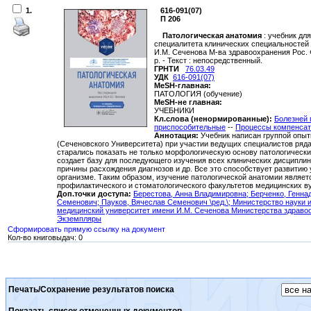
1.
616-091(07)
П 206
Патологическая анатомия
: учебник дл
специалитета клинических специальностей : [
И.М. Сеченова М-ва здравоохранения Рос. Фед
р. - Текст : непосредственный.
ГРНТИ
76.03.49
УДК
616-091(07)
MeSH-главная:
ПАТОЛОГИЯ (обучение)
MeSH-не главная:
УЧЕБНИКИ
Кл.слова (ненормированные):
Болезней 
приспособительные
--
Процессы компенса
Аннотация:
Учебник написан группой опы
(Сеченовского Университета) при участии ведущих специалистов ряд
старались показать не только морфологическую основу патологических
создает базу для последующего изучения всех клинических дисциплин
причины расхождения диагнозов и др. Все это способствует развитию
организме. Таким образом, изучение патологической анатомии являет
профилактического и стоматологического факультетов медицинских ву
Доп.точки доступа:
Берестова, Анна Владимировна;
Берченко, Генна
Семенович;
Пауков, Вячеслав Семенович \ред.\
; Министерство науки 
медицинский университет имени И.М. Сеченова Министерства здраво
Экземпляры
Сформировать прямую ссылку на документ
Кол-во книговыдач: 0
Печать/Сохранение результатов поиска