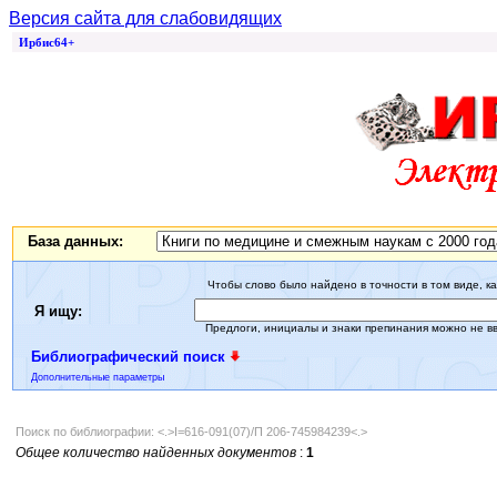
Версия сайта для слабовидящих
Ирбис64+
База данных:
Чтобы слово было найдено в точности в том виде, ка
Я ищу:
Предлоги, инициалы и знаки препинания можно не в
Библиографический поиск
Дополнительные параметры
Поиск по библиографии: <.>I=616-091(07)/П 206-745984239<.>
Общее количество найденных документов
:
1