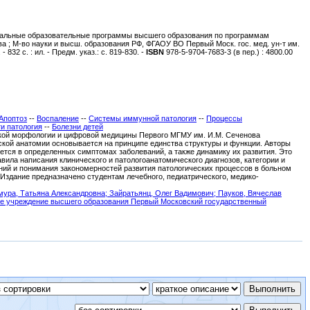
нальные образовательные программы высшего образования по программам
укова ; М-во науки и высш. образования РФ, ФГАОУ ВО Первый Моск. гос. мед. ун-т им.
32 с. : ил. - Предм. указ.: с. 819-830. -
ISBN
978-5-9704-7683-3 (в пер.) : 4800.00
Апоптоз
--
Воспаление
--
Системы иммунной патология
--
Процессы
и патология
--
Болезни детей
ской морфологии и цифровой медицины Первого МГМУ им. И.М. Сеченова
ской анатомии основывается на принципе единства структуры и функции. Авторы
яется в определенных симптомах заболеваний, а также динамику их развития. Это
вила написания клинического и патологоанатомического диагнозов, категории и
аний и понимания закономерностей развития патологических процессов в больном
 Издание предназначено студентам лечебного, педиатрического, медико-
мура, Татьяна Александровна;
Зайратьянц, Олег Вадимович;
Пауков, Вячеслав
ое учреждение высшего образования Первый Московский государственный