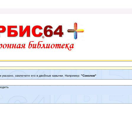
к указано, заключите его в двойные кавычки. Например:
"Соколов"
водить