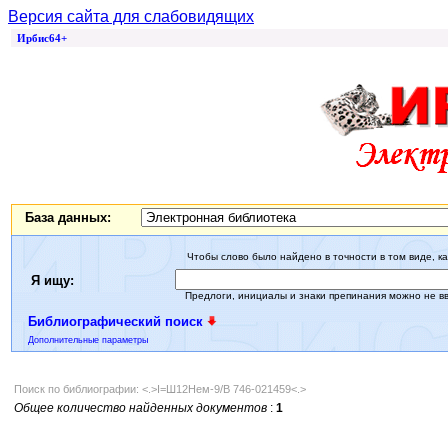
Версия сайта для слабовидящих
Ирбис64+
База данных:
Чтобы слово было найдено в точности в том виде, ка
Я ищу:
Предлоги, инициалы и знаки препинания можно не в
Библиографический поиск
Дополнительные параметры
Поиск по библиографии: <.>I=Ш12Нем-9/В 746-021459<.>
Общее количество найденных документов
:
1