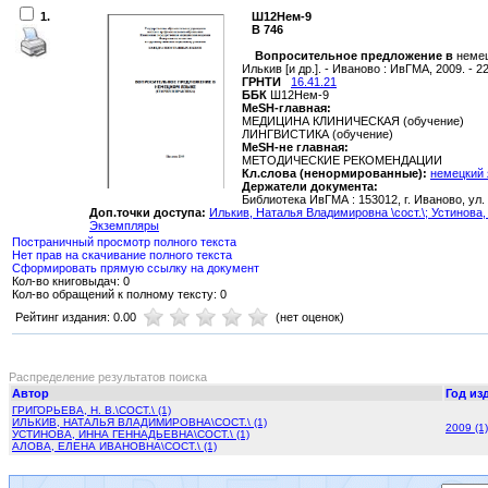
1.
Ш12Нем-9
В 746
Вопросительное предложение в
немец
Илькив [и др.]. - Иваново : ИвГМА, 2009. - 22 
ГРНТИ
16.41.21
ББК
Ш12Нем-9
MeSH-главная:
МЕДИЦИНА КЛИНИЧЕСКАЯ (обучение)
ЛИНГВИСТИКА (обучение)
MeSH-не главная:
МЕТОДИЧЕСКИЕ РЕКОМЕНДАЦИИ
Кл.слова (ненормированные):
немецкий 
Держатели документа:
Библиотека ИвГМА : 153012, г. Иваново, ул.
Доп.точки доступа:
Илькив, Наталья Владимировна \сост.\;
Устинова,
Экземпляры
Постраничный просмотр полного текста
Нет прав на скачивание полного текста
Сформировать прямую ссылку на документ
Кол-во книговыдач: 0
Кол-во обращений к полному тексту: 0
Рейтинг издания: 0.00
(нет оценок)
Распределение результатов поиска
Автор
Год из
ГРИГОРЬЕВА, Н. В.\СОСТ.\ (1)
ИЛЬКИВ, НАТАЛЬЯ ВЛАДИМИРОВНА\СОСТ.\ (1)
2009 (1)
УСТИНОВА, ИННА ГЕННАДЬЕВНА\СОСТ.\ (1)
АЛОВА, ЕЛЕНА ИВАНОВНА\СОСТ.\ (1)