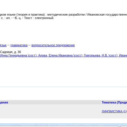
ком языке (теория и практика) : методические разработки / Ивановская государственн
с. : ил. - ~Б. ц. - Текст : электронный.
язык
--
грамматика
--
вопросительное предложение
 Садовая, д. 36
 Инна Геннадьевна \сост.\;
Алова, Елена Ивановна \сост.\;
Григорьева, Н.В. \сост.\
; Ива
дания
Тематика (Пред
ЛИНГВИСТИКА (1)