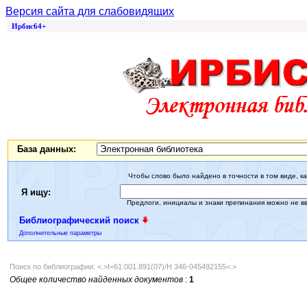
Версия сайта для слабовидящих
Ирбис64+
База данных:
Чтобы слово было найдено в точности в том виде, ка
Я ищу:
Предлоги, инициалы и знаки препинания можно не в
Библиографический поиск
Дополнительные параметры
Поиск по библиографии: <.>I=61:001.891(07)/Н 346-045492155<.>
Общее количество найденных документов
:
1