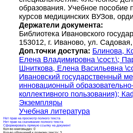
образования. Учебное пособие 
курсов медицинских ВУЗов, орди
Держатели документа:
Библиотека Ивановского государ
153012, г. Иваново, ул. Садовая,
Доп.точки доступа:
Блинова, К
Елена Владимировна \сост.\;
Пар
Шниткова, Елена Васильевна \со
Ивановский государственный ме
инновационный образовательно-
коллективного пользования)
; Ка
Экземпляры
Учебная литература
Нет прав на просмотр полного текста
Нет прав на скачивание полного текста
Сформировать прямую ссылку на документ
Кол-во книговыдач: 0
Кол-во обращений к полному тексту: 3