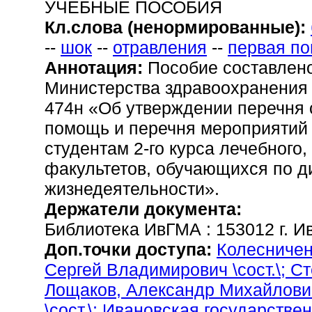
УЧЕБНЫЕ ПОСОБИЯ
Кл.слова (ненормированные):
--
шок
--
отравления
--
первая п
Аннотация:
Пособие составлено
Министерства здравоохранения 
474н «Об утверждении перечня 
помощь и перечня мероприятий
студентам 2-го курса лечебного,
факультетов, обучающихся по д
жизнедеятельности».
Держатели документа:
Библиотека ИвГМА : 153012 г. Ив
Доп.точки доступа:
Колесничен
Сергей Владимирович \сост.\;
Ст
Лощаков, Александр Михайлович 
\сост.\
; Ивановская государстве