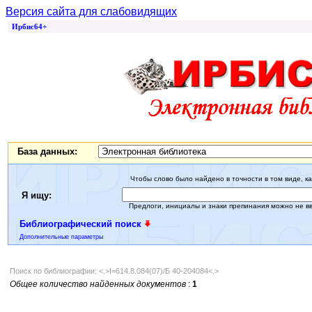
Версия сайта для слабовидящих
Ирбис64+
База данных:
Чтобы слово было найдено в точности в том виде, ка
Я ищу:
Предлоги, инициалы и знаки препинания можно не в
Библиографический поиск
Дополнительные параметры
Поиск по библиографии: <.>I=614.8.084(07)/Б 40-204084<.>
Общее количество найденных документов
:
1