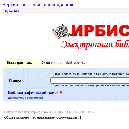
Версия сайта для слабовидящих
Ирбис64+
База данных:
Чтобы слово было найдено в точности в том виде, ка
Я ищу:
Предлоги, инициалы и знаки препинания можно не в
Библиографический поиск
Дополнительные параметры
Поиск по библиографии: <.>I=615.825(07)/Н 43-363368153<.>
Общее количество найденных документов
:
1