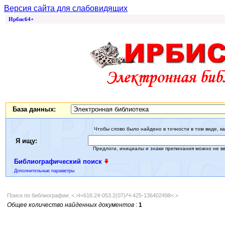
Версия сайта для слабовидящих
Ирбис64+
База данных:
Чтобы слово было найдено в точности в том виде, ка
Я ищу:
Предлоги, инициалы и знаки препинания можно не в
Библиографический поиск
Дополнительные параметры
Поиск по библиографии: <.>I=616.24-053.2(07)/Ч-425-136402498<.>
Общее количество найденных документов
:
1