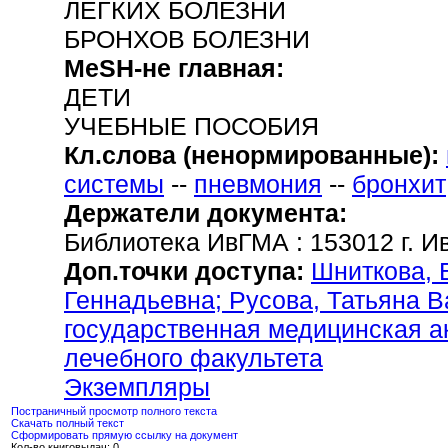
ЛЕГКИХ БОЛЕЗНИ
БРОНХОВ БОЛЕЗНИ
MeSH-не главная:
ДЕТИ
УЧЕБНЫЕ ПОСОБИЯ
Кл.слова (ненормированные):
системы
--
пневмония
--
бронхит
Держатели документа:
Библиотека ИвГМА : 153012 г. Ив
Доп.точки доступа:
Шниткова, 
Геннадьевна;
Русова, Татьяна В
государственная медицинская 
лечебного факультета
Экземпляры
Постраничный просмотр полного текста
Скачать полный текст
Сформировать прямую ссылку на документ
Кол-во книговыдач: 0