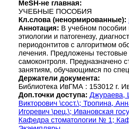
MeSH-не главная:
УЧЕБНЫЕ ПОСОБИЯ
Кл.слова (ненормированные):
Аннотация:
В учебном пособии
этиологии и патогенезу, диагно
периодонтитов с алгоритмом об
лечения. Предложены тестовые 
самоконтроля. Предназначено ст
занятиям, обучающимся по спец
Держатели документа:
Библиотека ИвГМА : 153012 г. Ив
Доп.точки доступа:
Джураева, 
Викторович \сост.\;
Тропина, Анн
Игоревич \рец.\
; Ивановская го
Кафедра стоматологии № 1
; Ка
Экземпляры