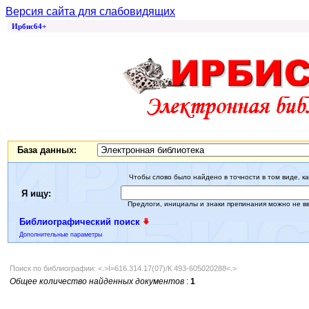
Версия сайта для слабовидящих
Ирбис64+
База данных:
Чтобы слово было найдено в точности в том виде, ка
Я ищу:
Предлоги, инициалы и знаки препинания можно не в
Библиографический поиск
Дополнительные параметры
Поиск по библиографии: <.>I=616.314.17(07)/К 493-605020288<.>
Общее количество найденных документов
:
1